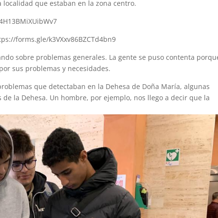
a localidad que estaban en la zona centro.
uu4H13BMiXUibWv7
ps://forms.gle/k3VXxv86BZCTd4bn9
ando sobre problemas generales. La gente se puso contenta porqu
por sus problemas y necesidades.
problemas que detectaban en la Dehesa de Doña María, algunas
s de la Dehesa. Un hombre, por ejemplo, nos llego a decir que la